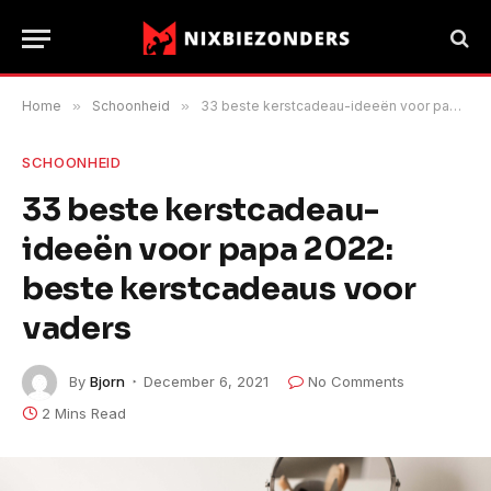
Home
»
Schoonheid
»
33 beste kerstcadeau-ideeën voor papa 2022: beste kerstcadeaus voor vaders
SCHOONHEID
33 beste kerstcadeau-
ideeën voor papa 2022:
beste kerstcadeaus voor
vaders
By
Bjorn
December 6, 2021
No Comments
2 Mins Read