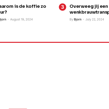
arom is de koffie zo
Overweeg jij een
ur?
wenkbrauwtransp
e?
Bjorn
August 19, 2024
By
Bjorn
July 22, 2024