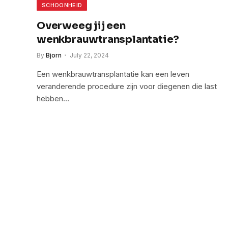
SCHOONHEID
Overweeg jij een
wenkbrauwtransplantatie?
By
Bjorn
July 22, 2024
Een wenkbrauwtransplantatie kan een leven
veranderende procedure zijn voor diegenen die last
hebben…