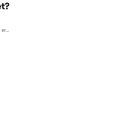
et?
n er…