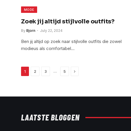
MODE
Zoek jij altijd stijlvolle outfits?
By
Bjorn
July 22, 2024
Ben jij altijd op zoek naar stijlvolle outfits die zowel
modieus als comfortabel…
Next
…
1
2
3
5
LAATSTE BLOGGEN