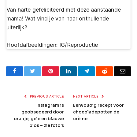
Van harte gefeliciteerd met deze aanstaande
mama! Wat vind je van haar onthullende
uiterlijk?
Hoofdafbeeldingen: IG/Reproductie
Facebook
Twitter
Pinterest
LinkedIn
Telegram
Reddit
Emai
PREVIOUS ARTICLE
NEXT ARTICLE
Instagram is
Eenvoudig recept voor
geobsedeerd door
chocoladepotten de
oranje, gele en blauwe
crème
blos – zie foto’s