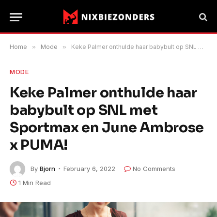
Home
»
Mode
»
Keke Palmer onthulde haar babybult op SNL met Sportmax en June Ambrose x PUMA!
MODE
Keke Palmer onthulde haar
babybult op SNL met
Sportmax en June Ambrose
x PUMA!
By
Bjorn
February 6, 2022
No Comments
1 Min Read