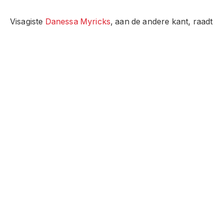
Visagiste
Danessa Myricks
, aan de andere kant, raadt
aan om met contrasterende kleuren te spelen.
“Probeer een tegenovergestelde tint te gebruiken
van wat je draagt ​​of iets dat contrasteert met je
huidskleur of haarkleur. Als je bijvoorbeeld een koele
huidskleur hebt, probeer dan een warme, heldere
blos”, deelt ze.
Instagram-inhoud
Deze inhoud kan ook op de site worden bekeken
ontstaat
van.
Facebook
Twitter
Pinterest
LinkedIn
Telegram
Reddit
Emai