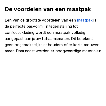
De voordelen van een maatpak
Een van de grootste voordelen van een
maatpak
is
de perfecte pasvorm. In tegenstelling tot
confectiekleding wordt een maatpak volledig
aangepast aan jouw lichaamsmaten. Dit betekent
geen ongemakkelijke schouders of te korte mouwen
meer. Daarnaast worden er hoogwaardige materialen
gebruikt die niet alleen luxueus aanvoelen maar ook
langdurig meegaan. Een ander pluspunt is het unieke
ontwerp: jij kiest stof, kleur en details waardoor jouw
pak echt uniek is. Kortom, met een maatpak zie je er
niet alleen fantastisch uit, maar voel je dat ook.
Het proces van een maatpak laten
maken