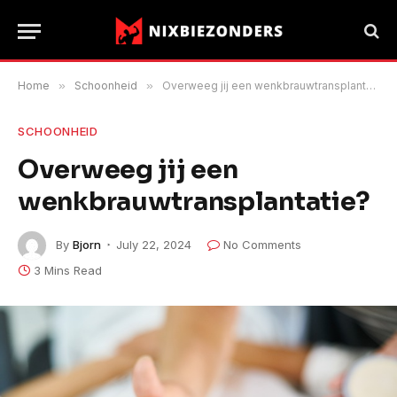
Home
»
Schoonheid
»
Overweeg jij een wenkbrauwtransplantatie?
SCHOONHEID
Overweeg jij een
wenkbrauwtransplantatie?
By
Bjorn
July 22, 2024
No Comments
3 Mins Read