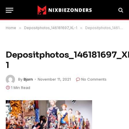
Home
»
Depositphotos_146181697_XL-1
»
Depositphotos_146181697_XL-1
Depositphotos_146181697_X
1
By
Bjorn
November 11, 2021
No Comments
1 Min Read