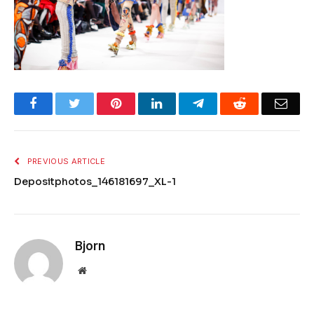
Facebook
Twitter
Pinterest
LinkedIn
Telegram
Reddit
Emai
PREVIOUS ARTICLE
Depositphotos_146181697_XL-1
Bjorn
Website