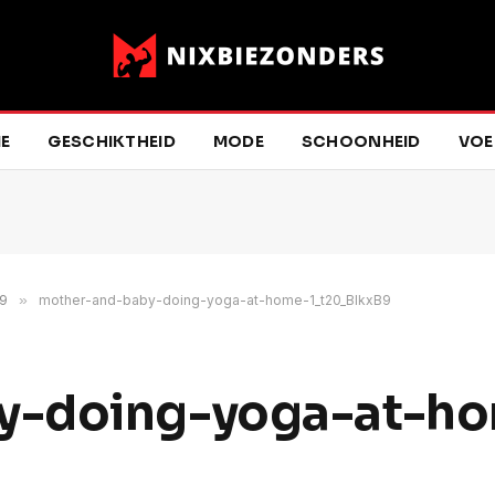
E
GESCHIKTHEID
MODE
SCHOONHEID
VOE
B9
»
mother-and-baby-doing-yoga-at-home-1_t20_BlkxB9
y-doing-yoga-at-h