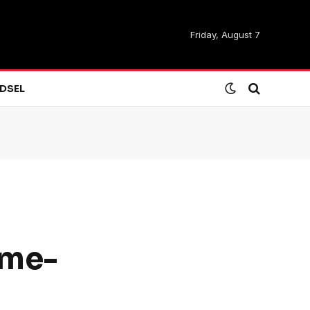
Friday, August 7
DSEL
ome-