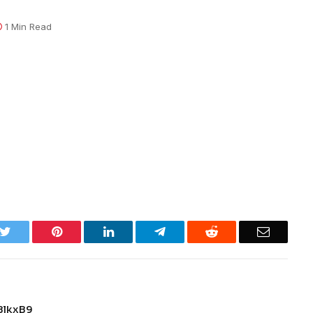
1 Min Read
k
Twitter
Pinterest
LinkedIn
Telegram
Reddit
Email
BlkxB9