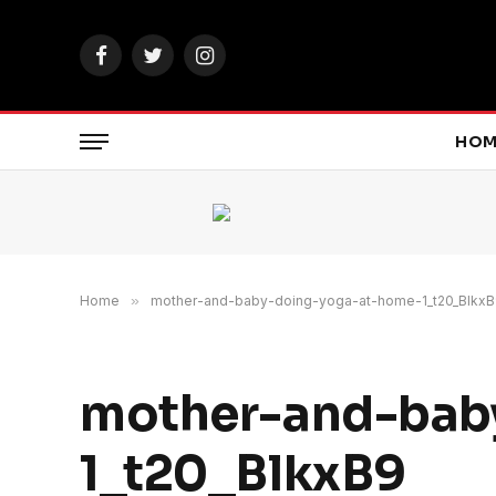
Facebook
Twitter
Instagram
HOM
Home
»
mother-and-baby-doing-yoga-at-home-1_t20_Blkx
mother-and-bab
1_t20_BlkxB9