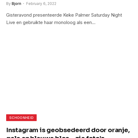
PUMA!
By
Bjorn
February 6, 2022
Gisteravond presenteerde Keke Palmer Saturday Night
Live en gebruikte haar monoloog als een…
SCHOONHEID
Instagram is geobsedeerd door oranje,