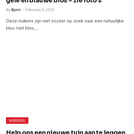
gele en blauwe blos – zie foto’s
By
Bjorn
February 5, 2022
Deze makers zijn niet zozeer op zoek naar een natuurlijke
blos met blos,…
VOEDSEL
Help ons een nieuwe tuin aan te leggen